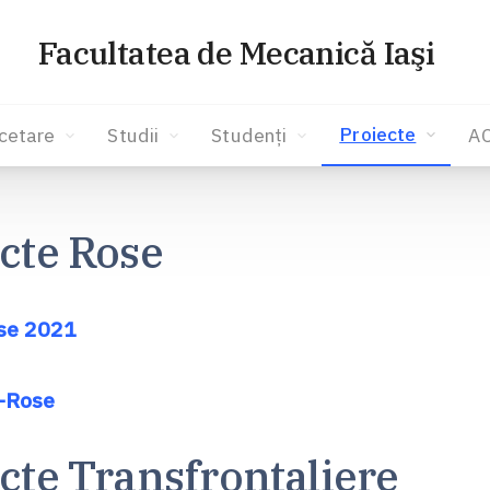
Facultatea de Mecanică Iaşi
Proiecte
cetare
Studii
Studenți
A
cte Rose
ose 2021
-Rose
cte Transfrontaliere