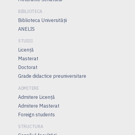
BIBLIOTECA
Biblioteca Universității
ANELIS
STUDII
Licență
Masterat
Doctorat
Grade didactice preuniversitare
ADMITERE
Admitere Licenţă
Admitere Masterat
Foreign students
STRUCTURA