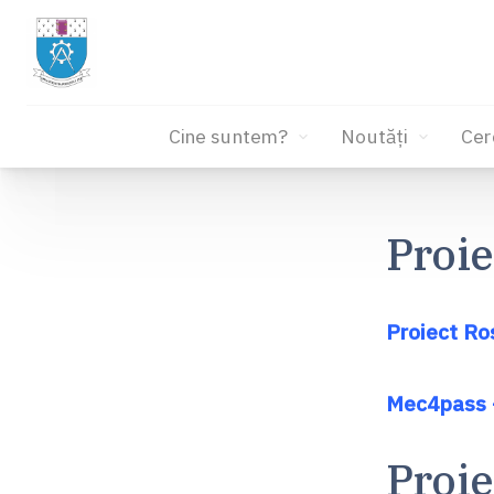
Cine suntem?
Noutăți
Cer
Sari
la
Proie
conținut
Proiect R
Mec4pass 
Proie