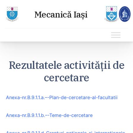
Sari
la
Rezultatele activității de
conținut
cercetare
Anexa-nr.B.9.1.1.a.–-Plan-de-cercetare-al-facultatii
Anexa-nr.B.9.1.1.b.–-Teme-de-cercetare
Anexa-nr.B.9.1.1.d-Granturi-nationale-si-internationale