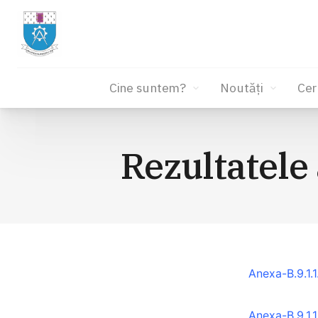
Cine suntem?
Noutăți
Cer
Sari
la
Rezultatele 
conținut
Anexa-B.9.1.1
Anexa-B.9.1.