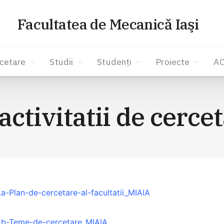
Facultatea de Mecanică Iaşi
cetare
Studii
Studenți
Proiecte
A
activitatii de cerc
.a-Plan-de-cercetare-al-facultatii_MIAIA
1.b-Teme-de-cercetare_MIAIA