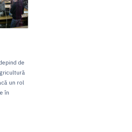
 depind de
agricultură
acă un rol
e în