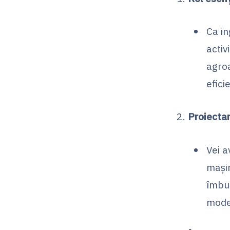
Ca in
activ
agroa
efici
Proiectar
Vei 
mașin
îmbun
moder