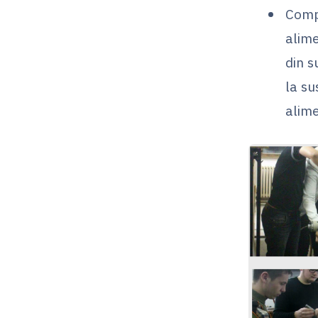
Compe
alime
din s
la su
alim