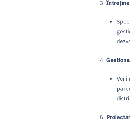
Întreține
Speci
gesti
dezvo
Gestionar
Vei î
parcu
distr
Proiectar