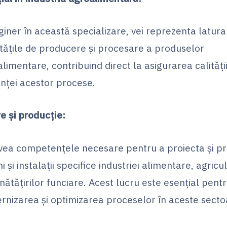
giner în această specializare, vei reprezenta latura
itățile de producere și procesare a produselor
limentare, contribuind direct la asigurarea calității
enței acestor procese.
e și producție:
avea competențele necesare pentru a proiecta și p
i și instalații specifice industriei alimentare, agricult
ătățirilor funciare. Acest lucru este esențial pent
nizarea și optimizarea proceselor în aceste secto