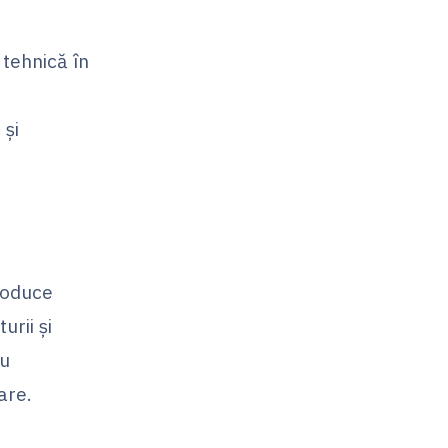
 tehnică în
 și
roduce
urii și
ru
are.