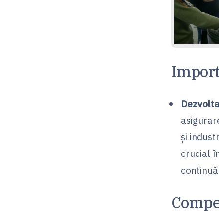
Import
Dezvolta
asigurare
și indus
crucial 
continuă
Compet