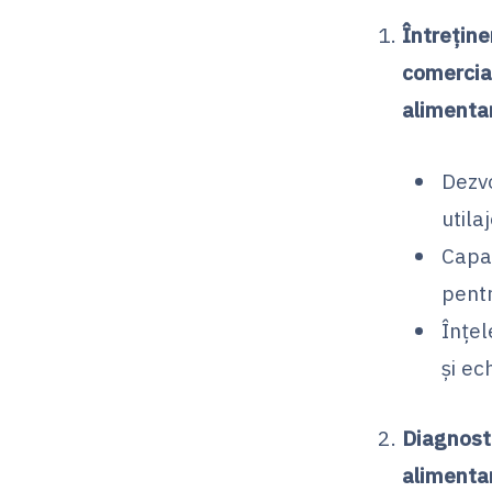
Întreține
comercial
alimenta
Dezvo
utila
Capac
pentr
Înțel
și ec
Diagnosti
alimenta