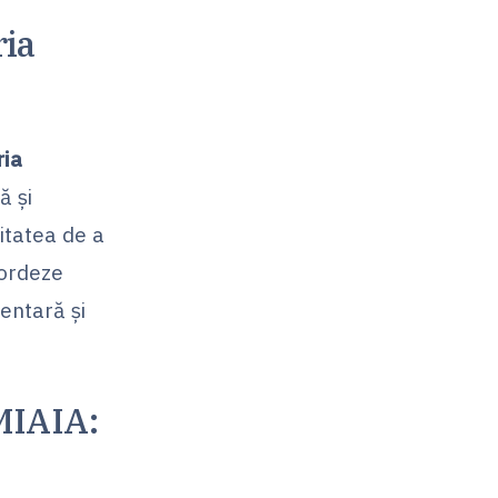
ria
ria
ă și
itatea de a
bordeze
entară și
 MIAIA: