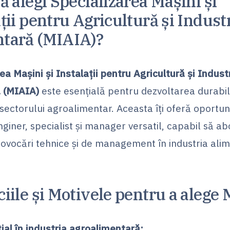
ă alegi Specializarea Mașini și
ții pentru Agricultură și Indust
tară (MIAIA)?
ea Mașini și Instalații pentru Agricultură și Indust
 (MIAIA)
este esențială pentru dezvoltarea durabil
 sectorului agroalimentar. Aceasta îți oferă oportun
nginer, specialist și manager versatil, capabil să a
ovocări tehnice și de management în industria alim
ciile și Motivele pentru a alege
ial în industria agroalimentară: