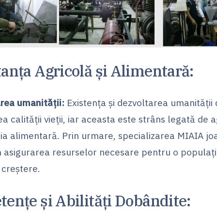
anța Agricolă și Alimentară:
rea umanității:
Existența și dezvoltarea umanității
a calității vieții, iar aceasta este strâns legată de 
tria alimentară. Prin urmare, specializarea MIAIA jo
în asigurarea resurselor necesare pentru o populați
 creștere.
ențe și Abilități Dobândite: