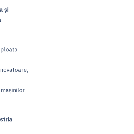
a și
a
xploata
inovatoare,
 mașinilor
stria