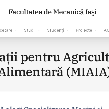
Facultatea de Mecanică Iaşi
cetare
Studii
Studenți
Proiecte
A
aţii pentru Agricul
Alimentară (MIAIA