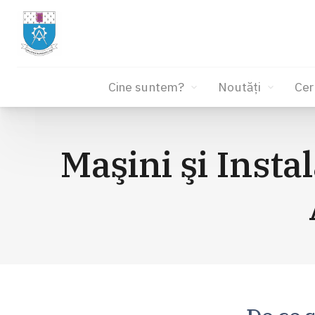
Cine suntem?
Noutăți
Cer
Sari
la
Maşini şi Instal
conținut