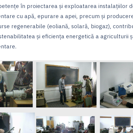
tențe în proiectarea și exploatarea instalațiilor 
ntare cu apă, epurare a apei, precum și producere
urse regenerabile (eoliană, solară, biogaz), contrib
stenabilitatea și eficiența energetică a agriculturii și
entare.