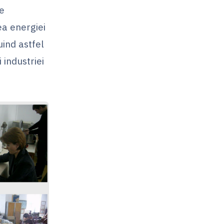
de
a energiei
uind astfel
 industriei