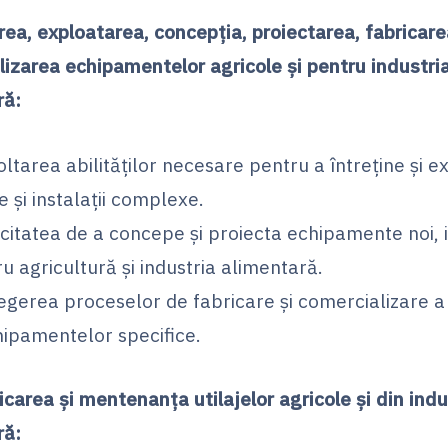
rea, exploatarea, concepția, proiectarea, fabricare
izarea echipamentelor agricole și pentru industri
ră:
ltarea abilităților necesare pentru a întreține și e
je și instalații complexe.
itatea de a concepe și proiecta echipamente noi, 
u agricultură și industria alimentară.
egerea proceselor de fabricare și comercializare a
hipamentelor specifice.
carea și mentenanța utilajelor agricole și din indu
ră: