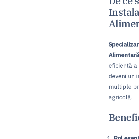
De ce s
Instala
Alimen
Specializar
Alimentară
eficientă a
deveni un i
multiple pr
agricolă.
Benefi
Rol esenț