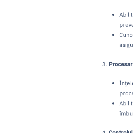
Abili
preve
Cunoș
asig
Procesar
Înțel
proc
Abili
îmbun
Controlul