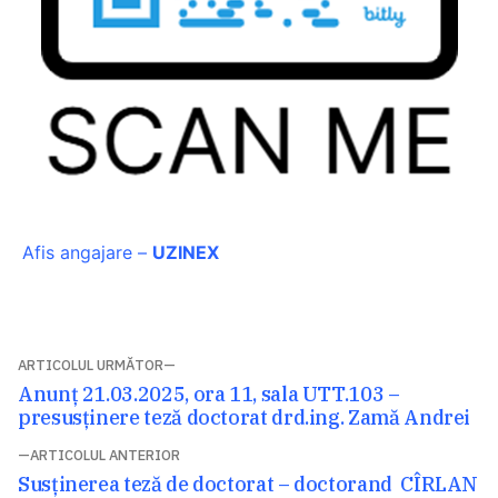
Afis angajare –
UZINEX
Navigare
ARTICOLUL URMĂTOR
Articolul
Anunț 21.03.2025, ora 11, sala UTT.103 –
în
următor:
presusținere teză doctorat drd.ing. Zamă Andrei
articole
ARTICOLUL ANTERIOR
Articolul
Susținerea teză de doctorat – doctorand CÎRLAN