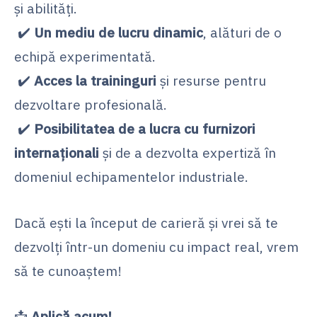
și abilități.
✔️
Un mediu de lucru dinamic
, alături de o
echipă experimentată.
✔️
Acces la traininguri
și resurse pentru
dezvoltare profesională.
✔️
Posibilitatea de a lucra cu furnizori
internaționali
și de a dezvolta expertiză în
domeniul echipamentelor industriale.
Dacă ești la început de carieră și vrei să te
dezvolți într-un domeniu cu impact real, vrem
să te cunoaștem!
📩
Aplică acum!