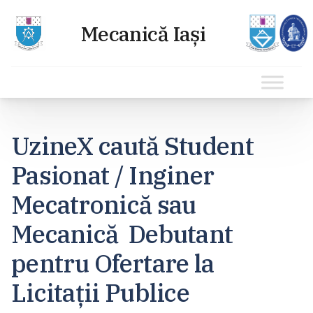
Sari
la
UzineX caută Student
conținut
Pasionat / Inginer
Mecatronică sau
Mecanică Debutant
pentru Ofertare la
Licitații Publice