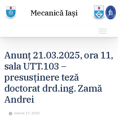
Sari
la
Anunț 21.03.2025, ora 11,
conținut
sala UTT.103 –
presusținere teză
doctorat drd.ing. Zamă
Andrei
martie 17, 2025