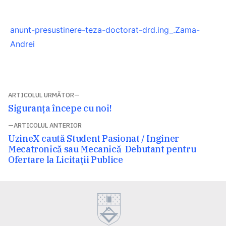
anunt-presustinere-teza-doctorat-drd.ing_.Zama-
Andrei
Navigare
ARTICOLUL URMĂTOR
Articolul
Siguranța începe cu noi!
în
următor:
ARTICOLUL ANTERIOR
articole
Articolul
UzineX caută Student Pasionat / Inginer
anterior:
Mecatronică sau Mecanică Debutant pentru
Ofertare la Licitații Publice