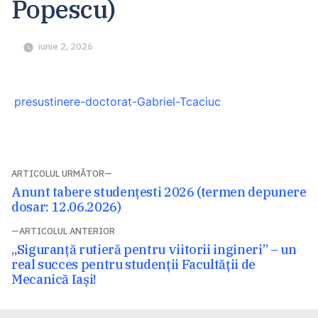
Popescu)
iunie 2, 2026
presustinere-doctorat-Gabriel-Tcaciuc
Navigare
ARTICOLUL URMĂTOR
Articolul
Anunt tabere studențesti 2026 (termen depunere
în
următor:
dosar: 12.06.2026)
articole
ARTICOLUL ANTERIOR
Articolul
„Siguranță rutieră pentru viitorii ingineri” – un
anterior:
real succes pentru studenții Facultății de
Mecanică Iași!