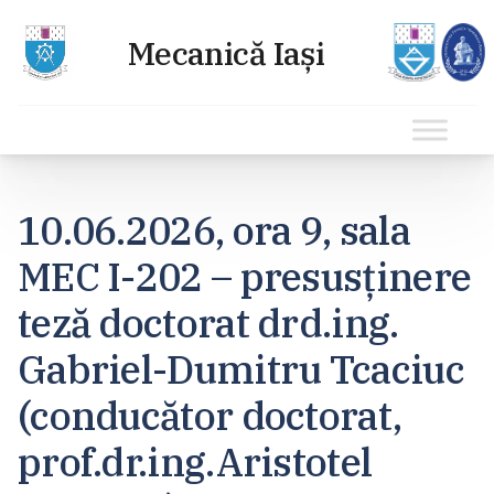
Sari
la
10.06.2026, ora 9, sala
conținut
MEC I-202 – presusținere
teză doctorat drd.ing.
Gabriel-Dumitru Tcaciuc
(conducător doctorat,
prof.dr.ing.Aristotel