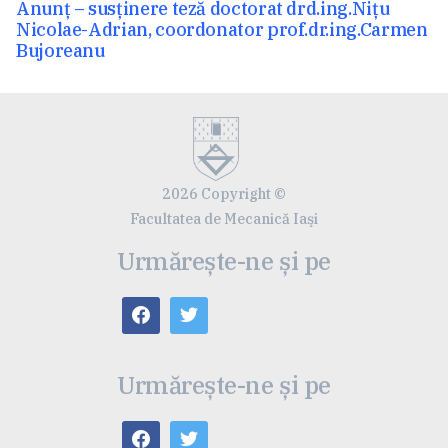
Articolul
Anunț – susținere teză doctorat drd.ing.Nițu
anterior:
Nicolae-Adrian, coordonator prof.dr.ing.Carmen
Bujoreanu
2026 Copyright ©
Facultatea de Mecanică Iaşi
Urmărește-ne și pe
Urmărește-ne și pe