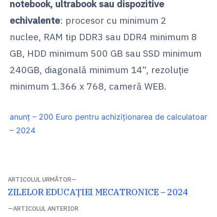
notebook, ultrabook sau dispozitive
echivalente
: procesor cu minimum 2
nuclee, RAM tip DDR3 sau DDR4 minimum 8
GB, HDD minimum 500 GB sau SSD minimum
240GB, diagonală minimum 14“, rezoluție
minimum 1.366 x 768, cameră WEB.
anunț – 200 Euro pentru achiziționarea de calculatoar
– 2024
Navigare
ARTICOLUL URMĂTOR
Articolul
ZILELOR EDUCAȚIEI MECATRONICE – 2024
în
următor:
ARTICOLUL ANTERIOR
articole