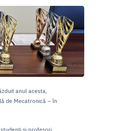
ăzduit anul acesta,
ală de Mecatronică – în
studenți și profesori