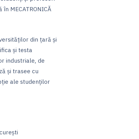
nță în MECATRONICĂ
ersităților din țară și
fica și testa
r industriale, de
ză și trasee cu
ție ale studenților
urești