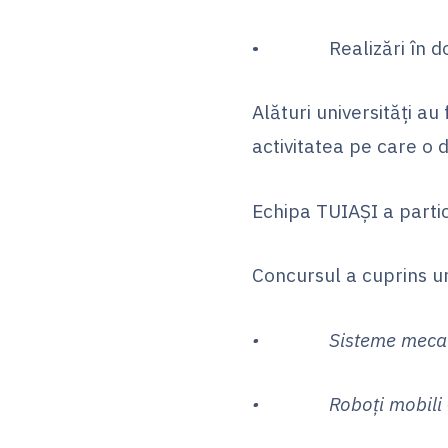
• Realizări în domen
Alături universităţi a
activitatea pe care o 
Echipa TUIAŞI a partic
Concursul a cuprins u
• Sisteme mecatron
• Roboți mobili – 