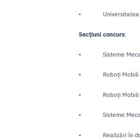
• Universitatea “Ș
Secțiuni concurs
:
• Sisteme Mecat
• Roboți Mobili – 
• Roboți Mobili –
• Sisteme Mecatron
• Realizări în dom