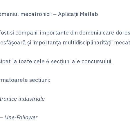
iul mecatronicii – Aplicații Matlab
u fost si companii importante din domeniu care dores
desfășoară și importanța multidisciplinarității mecat
ipat la toate cele 6 secţiuni ale concursului.
rmatoarele sectiuni:
ice industriale
Line-Follower