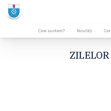
Cine suntem?
Noutăți
Cer
Sari
la
ZILELOR
conținut