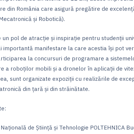
tare din România care asigură pregătire de excele
Mecatronică și Robotică).
un pol de atracție și inspirație pentru studenții univ
 importantă manifestare la care acestia își pot veri
rticiparea la concursuri de programare a sistemelo
 a roboților mobili și a dronelor în aplicații de vite
, sunt organizate expoziții cu realizările de excep
tronică din țară și din străinătate.
te:
ională de Știință și Tehnologie POLTEHNICA Buc