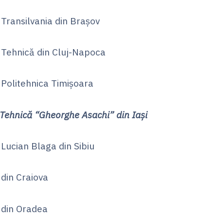
nsilvania din Brașov
hnică din Cluj-Napoca
litehnica Timișoara
 Tehnică “Gheorghe Asachi” din Iași
ian Blaga din Sibiu
in Craiova
in Oradea