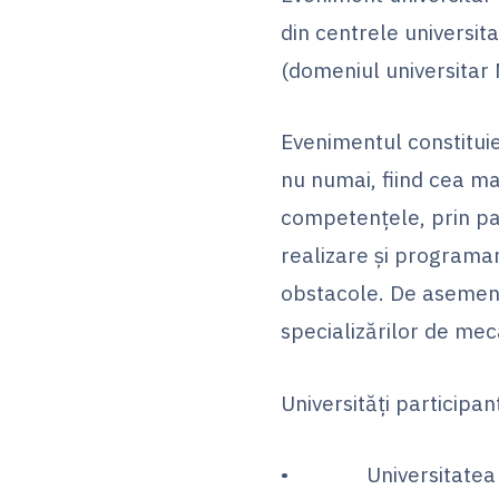
din centrele universi
(domeniul universitar 
Evenimentul constituie 
nu numai, fiind cea mai
competențele, prin pa
realizare și programare
obstacole. De asemenea
specializărilor de meca
Universități participan
• Universitatea Naț