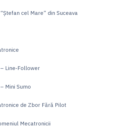
tefan cel Mare” din Suceava
ronice
Line-Follower
 Mini Sumo
ice de Zbor Fără Pilot
eniul Mecatronicii