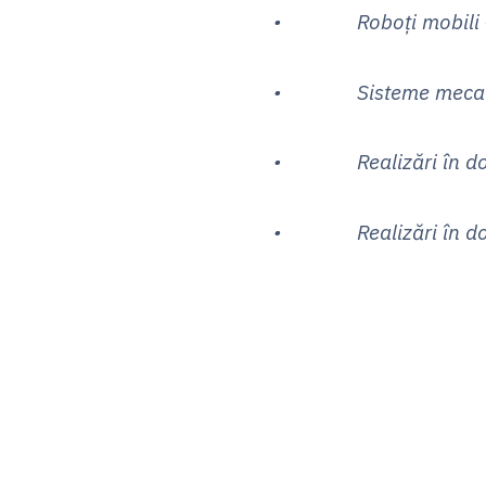
• Roboți mobili –
• Sisteme mecatroni
• Realizări în dome
• Realizări în domen