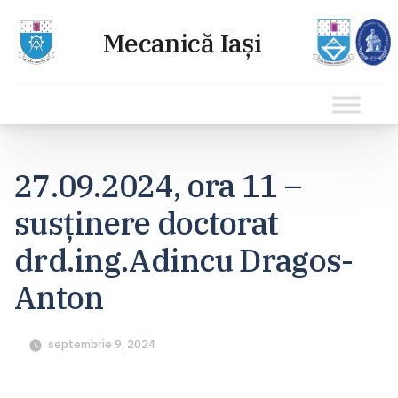
Sari
la
27.09.2024, ora 11 –
conținut
susținere doctorat
drd.ing.Adincu Dragos-
Anton
septembrie 9, 2024