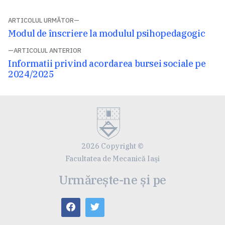
Navigare
ARTICOLUL URMĂTOR
Articolul
Modul de înscriere la modulul psihopedagogic
în
următor:
ARTICOLUL ANTERIOR
articole
Articolul
Informatii privind acordarea bursei sociale pe
anterior:
2024/2025
2026 Copyright ©
Facultatea de Mecanică Iaşi
Urmărește-ne și pe