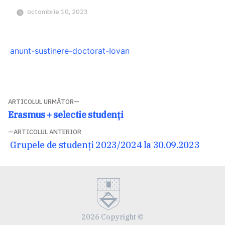
octombrie 10, 2023
anunt-sustinere-doctorat-Iovan
Navigare
ARTICOLUL URMĂTOR
Articolul
Erasmus + selectie studen
ți
în
următor:
ARTICOLUL ANTERIOR
articole
Articolul
Grupele de studenți 2023/2024 la 30.09.2023
anterior:
2026 Copyright ©