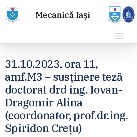
Sari
la
31.10.2023, ora 11,
conținut
amf.M3 – susținere teză
doctorat drd ing. Iovan-
Dragomir Alina
(coordonator, prof.dr.ing.
Spiridon Crețu)