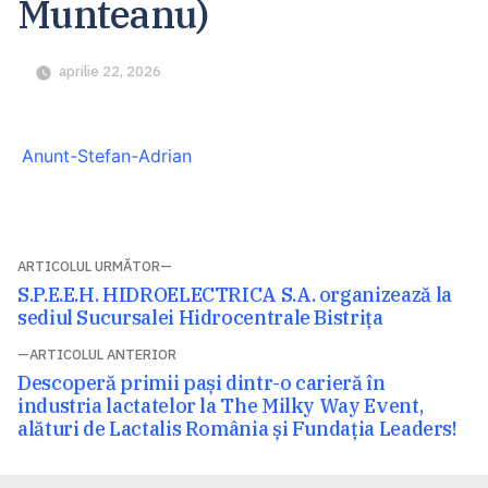
Munteanu)
aprilie 22, 2026
Anunt-Stefan-Adrian
Navigare
ARTICOLUL URMĂTOR
Articolul
S.P.E.E.H. HIDROELECTRICA S.A. organizează la
în
următor:
sediul Sucursalei Hidrocentrale Bistriţa
articole
ARTICOLUL ANTERIOR
Articolul
Descoperă primii pași dintr-o carieră în
anterior:
industria lactatelor la The Milky Way Event,
alături de Lactalis România și Fundația Leaders!