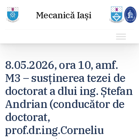
Sari
la
8.05.2026, ora 10, amf.
conținut
M3 – susținerea tezei de
doctorat a dlui ing. Ștefan
Andrian (conducător de
doctorat,
prof.dr.ing.Corneliu