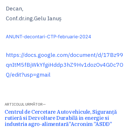
Decan,
Conf.dr.ing.Gelu Ianuș
ANUNT-decontari-CTP-februarie-2024
https://docs.google.com/document/d/17Bz99
qnItM5fBjWkYfgiHddp3hZ9Hv1dozOv4G0c7O
Q/edit?usp=gmail
Navigare
ARTICOLUL URMĂTOR
Articolul
Centrul de Cercetare Autovehicule, Siguranță
în
următor:
rutieră si Dezvoltare Durabilă in energie si
articole
industria agro-alimentară”Acronim ”ASDD”