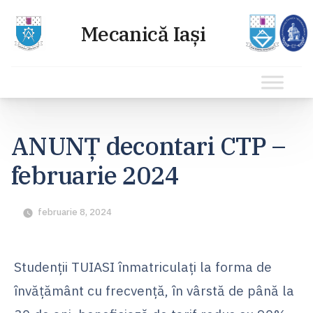
Sari
la
ANUNȚ decontari CTP –
conținut
februarie 2024
februarie 8, 2024
Studenţii TUIASI înmatriculaţi la forma de
învăţământ cu frecvenţă, în vârstă de până la