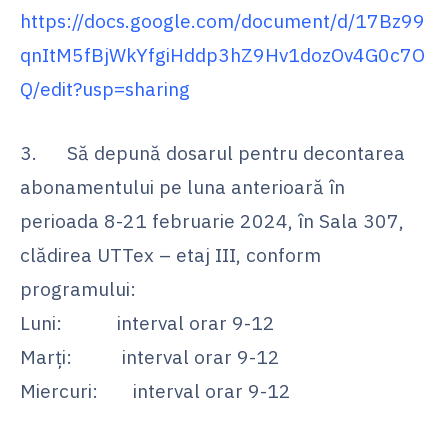
https://docs.google.com/document/d/17Bz99
qnItM5fBjWkYfgiHddp3hZ9Hv1dozOv4G0c7O
Q/edit?usp=sharing
3. Să depună dosarul pentru decontarea
abonamentului pe luna anterioară în
perioada 8-21 februarie 2024, în Sala 307,
clădirea UTTex – etaj III, conform
programului:
Luni: interval orar 9-12
Marți: interval orar 9-12
Miercuri: interval orar 9-12