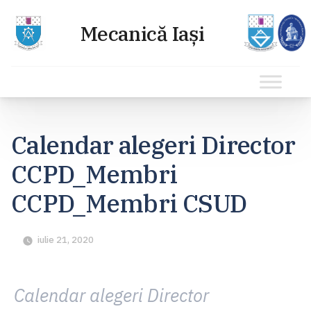
Sari
la
Calendar alegeri Director
conținut
CCPD_Membri
CCPD_Membri CSUD
iulie 21, 2020
Calendar alegeri Director