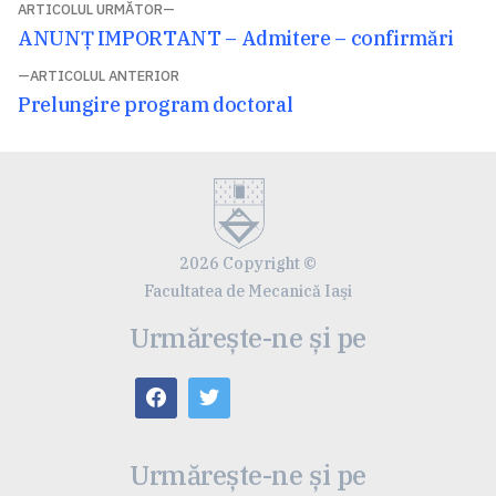
Navigare
ARTICOLUL URMĂTOR
Articolul
ANUNŢ IMPORTANT – Admitere – confirmări
în
următor:
ARTICOLUL ANTERIOR
articole
Articolul
Prelungire program doctoral
anterior:
2026 Copyright ©
Facultatea de Mecanică Iaşi
Urmărește-ne și pe
Urmărește-ne și pe