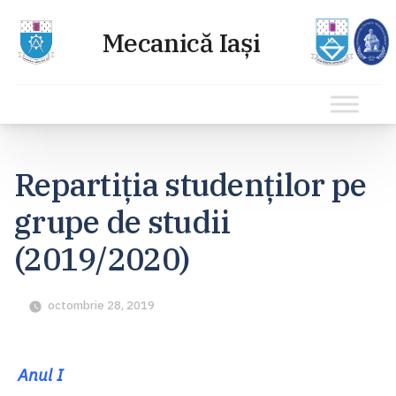
Sari
la
Repartiția studenților pe
conținut
grupe de studii
(2019/2020)
octombrie 28, 2019
Anul I