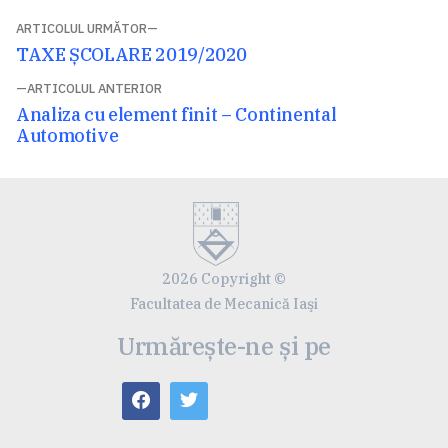
Navigare
ARTICOLUL URMĂTOR
Articolul
TAXE ȘCOLARE 2019/2020
în
următor:
ARTICOLUL ANTERIOR
articole
Articolul
Analiza cu element finit – Continental
anterior:
Automotive
2026 Copyright ©
Facultatea de Mecanică Iaşi
Urmărește-ne și pe