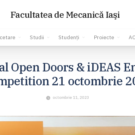
Facultatea de Mecanică Iaşi
cetare
Studii
Studenți
Proiecte
A
al Open Doors & iDEAS E
mpetition 21 octombrie 2
octombrie 11, 2023