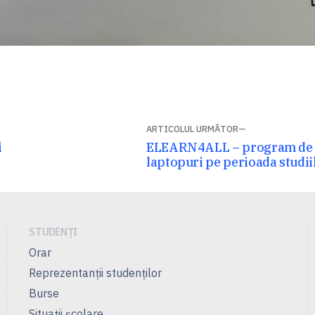
ARTICOLUL URMĂTOR
Articolul
i
ELEARN4ALL – program de a
următor:
laptopuri pe perioada studii
STUDENȚI
Orar
Reprezentanţii studenţilor
Burse
Situații școlare