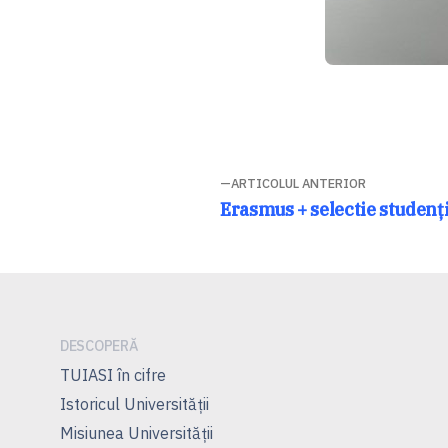
Navigare
ARTICOLUL ANTERIOR
Articolul
Erasmus + selectie studen
ț
în
anterior:
articole
DESCOPERĂ
TUIASI în cifre
Istoricul Universităţii
Misiunea Universităţii