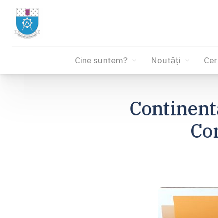
Cine suntem?
Noutăți
Cer
Sari
la
Continent
conținut
Co