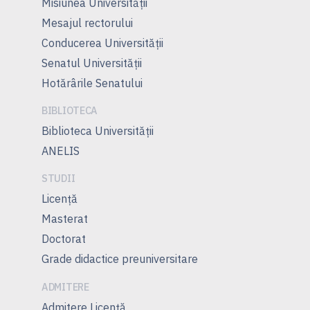
Misiunea Universităţii
Mesajul rectorului
Conducerea Universităţii
Senatul Universității
Hotărârile Senatului
BIBLIOTECA
Biblioteca Universității
ANELIS
STUDII
Licență
Masterat
Doctorat
Grade didactice preuniversitare
ADMITERE
Admitere Licenţă