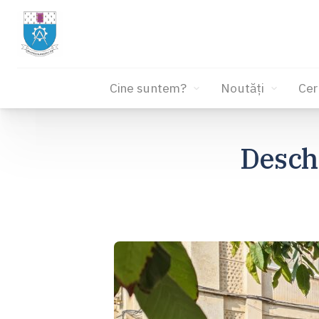
Cine suntem?
Noutăți
Cer
Sari
la
Desch
conținut