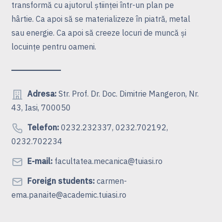
transformă cu ajutorul ştiinţei într-un plan pe
hârtie. Ca apoi să se materializeze în piatră, metal
sau energie. Ca apoi să creeze locuri de muncă şi
locuinţe pentru oameni.
Adresa:
Str. Prof. Dr. Doc. Dimitrie Mangeron, Nr.
43, Iasi, 700050
Telefon:
0232.232337, 0232.702192,
0232.702234
E-mail:
facultatea.mecanica@tuiasi.ro
Foreign students:
carmen-
ema.panaite@academic.tuiasi.ro