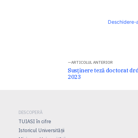
Deschidere-
Navigare
ARTICOLUL ANTERIOR
Articolul
Susținere teză doctorat dr
în
anterior:
2023
articole
DESCOPERĂ
TUIASI în cifre
Istoricul Universităţii