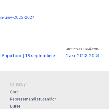
an-univ-2023-2024
ARTICOLUL URMĂTOR
Articolul
d.Popa Ionuț 19 septembrie
Taxe 2023-2024
următor:
STUDENȚI
Orar
Reprezentanţii studenţilor
Burse