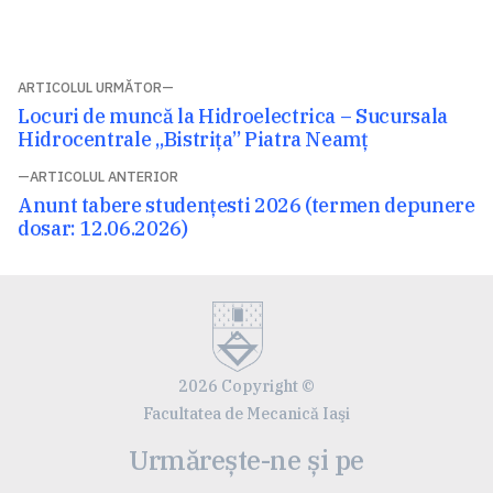
Navigare
ARTICOLUL URMĂTOR
Articolul
Locuri de muncă la Hidroelectrica – Sucursala
în
următor:
Hidrocentrale „Bistrița” Piatra Neamț
articole
ARTICOLUL ANTERIOR
Articolul
Anunt tabere studențesti 2026 (termen depunere
anterior:
dosar: 12.06.2026)
2026 Copyright ©
Facultatea de Mecanică Iaşi
Urmărește-ne și pe