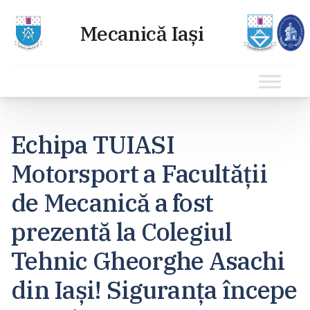
Sari
la
Echipa TUIASI
conținut
Motorsport a Facultății
de Mecanică a fost
prezentă la Colegiul
Tehnic Gheorghe Asachi
din Iași! Siguranța începe