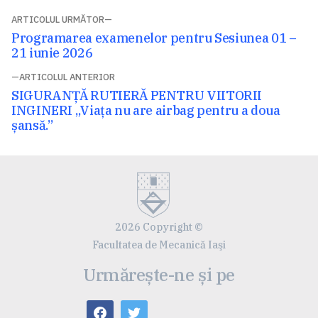
Navigare
ARTICOLUL URMĂTOR
Articolul
Programarea examenelor pentru Sesiunea 01 –
în
următor:
21 iunie 2026
articole
ARTICOLUL ANTERIOR
Articolul
SIGURANȚĂ RUTIERĂ PENTRU VIITORII
anterior:
INGINERI „Viața nu are airbag pentru a doua
șansă.”
2026 Copyright ©
Facultatea de Mecanică Iaşi
Urmărește-ne și pe