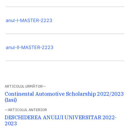
anul-I-MASTER-2223
anul-II-MASTER-2223
Navigare
ARTICOLUL URMĂTOR
Articolul
Continental Automotive Scholarship 2022/2023
în
următor:
(Iasi)
articole
ARTICOLUL ANTERIOR
Articolul
DESCHIDEREA ANULUI UNIVERSITAR 2022-
anterior:
2023