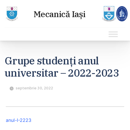
Sari
la
Grupe studenți anul
conținut
universitar – 2022-2023
septembrie 30, 2022
anul-I-2223