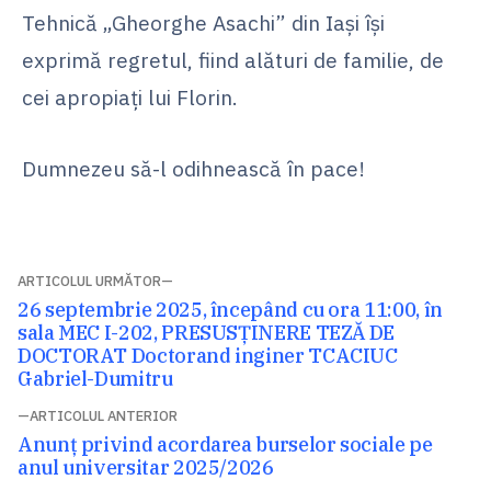
Tehnică „Gheorghe Asachi” din Iași își
exprimă regretul, fiind alături de familie, de
cei apropiați lui Florin.
Dumnezeu să-l odihnească în pace!
Navigare
ARTICOLUL URMĂTOR
Articolul
26 septembrie 2025, începând cu ora 11:00, în
în
următor:
sala MEC I-202, PRESUSȚINERE TEZĂ DE
articole
DOCTORAT Doctorand inginer TCACIUC
Gabriel-Dumitru
ARTICOLUL ANTERIOR
Articolul
Anunț privind acordarea burselor sociale pe
anterior:
anul universitar 2025/2026