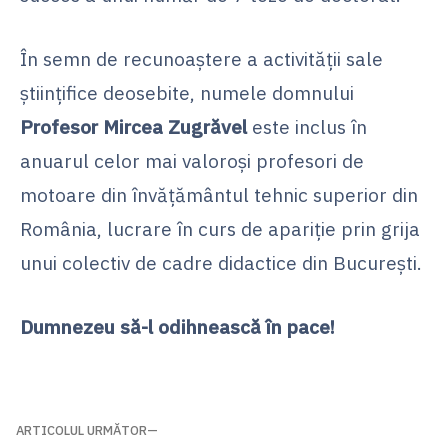
În semn de recunoaştere a activităţii sale
ştiinţifice deosebite, numele domnului
Profesor Mircea Zugrăvel
este inclus în
anuarul celor mai valoroşi profesori de
motoare din învăţământul tehnic superior din
România, lucrare în curs de apariţie prin grija
unui colectiv de cadre didactice din Bucureşti.
Dumnezeu să-l odihnească în pace!
Navigare
ARTICOLUL URMĂTOR