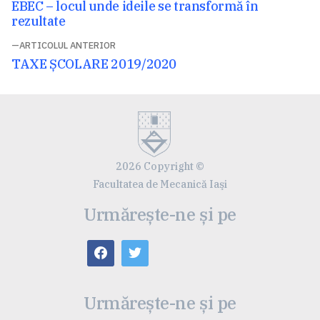
Articolul
EBEC – locul unde ideile se transformă în
în
următor:
rezultate
articole
ARTICOLUL ANTERIOR
Articolul
TAXE ȘCOLARE 2019/2020
anterior:
2026 Copyright ©
Facultatea de Mecanică Iaşi
Urmărește-ne și pe
Urmărește-ne și pe