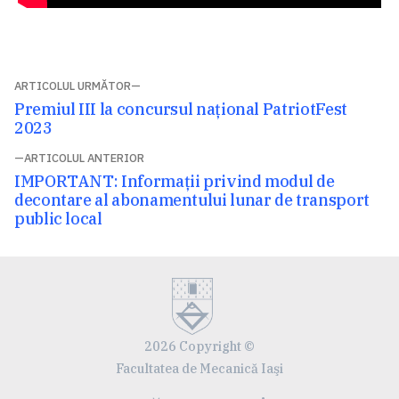
Navigare
ARTICOLUL URMĂTOR
Articolul
Premiul III la concursul național PatriotFest
în
următor:
2023
articole
ARTICOLUL ANTERIOR
Articolul
IMPORTANT: Informații privind modul de
anterior:
decontare al abonamentului lunar de transport
public local
2026 Copyright ©
Facultatea de Mecanică Iaşi