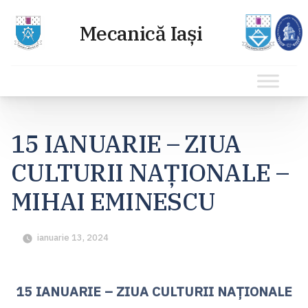
Sari
la
15 IANUARIE – ZIUA
conținut
CULTURII NAŢIONALE –
MIHAI EMINESCU
ianuarie 13, 2024
15 IANUARIE – ZIUA CULTURII NAŢIONALE