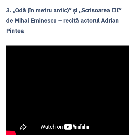
3. „Odă (în metru antic)” şi „Scrisoarea III”
de Mihai Eminescu – recită actorul Adrian
Pintea