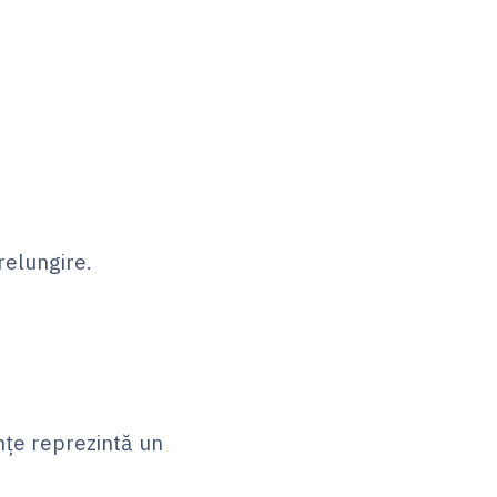
relungire.
ențe reprezintă un