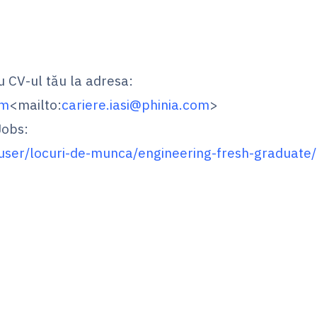
 CV-ul tău la adresa:
om
<mailto:
cariere.iasi@phinia.com
>
Jobs:
/user/locuri-de-munca/engineering-fresh-graduat