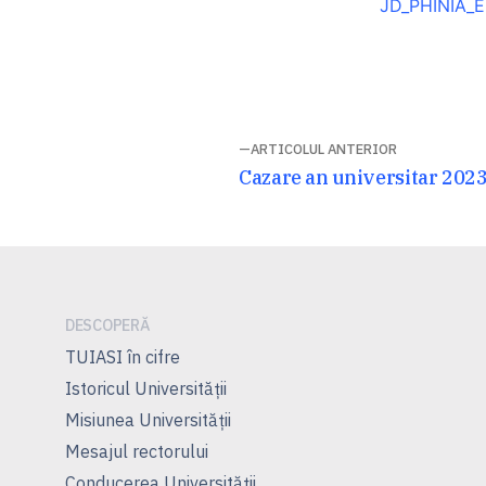
JD_PHINIA_E
Navigare
ARTICOLUL ANTERIOR
Articolul
Cazare an universitar 202
în
anterior:
articole
DESCOPERĂ
TUIASI în cifre
Istoricul Universităţii
Misiunea Universităţii
Mesajul rectorului
Conducerea Universităţii