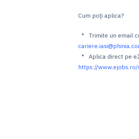
Cum poți aplica?
* Trimite un email cu
cariere.iasi@phinia.c
* Aplica direct pe e
https://www.ejobs.ro