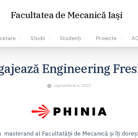
Facultatea de Mecanică Iaşi
cetare
Studii
Studenți
Proiecte
A
ajează Engineering Fre
septembrie 6, 2023
u masterand al Facultatății de Mecanică și îți doreșt