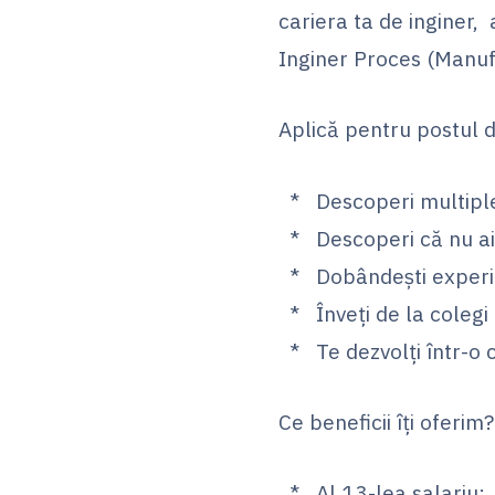
cariera ta de inginer,
Inginer Proces (Manuf
Aplică pentru postul d
* Descoperi multiple 
* Descoperi că nu ai 
* Dobândești experi
* Înveți de la colegi d
* Te dezvolți într-o 
Ce beneficii îți oferim?
* Al 13-lea salariu;