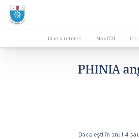
Cine suntem?
Noutăți
Cer
Sari
la
PHINIA ang
conținut
Daca ești în anul 4 sa