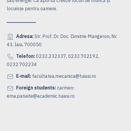
sau energie. Ca apoi să creeze locuri de muncă şi
locuinţe pentru oameni.
Adresa:
Str. Prof. Dr. Doc. Dimitrie Mangeron, Nr.
43, Iasi, 700050
Telefon:
0232.232337, 0232.702192,
0232.702234
E-mail:
facultatea.mecanica@tuiasi.ro
Foreign students:
carmen-
ema.panaite@academic.tuiasi.ro