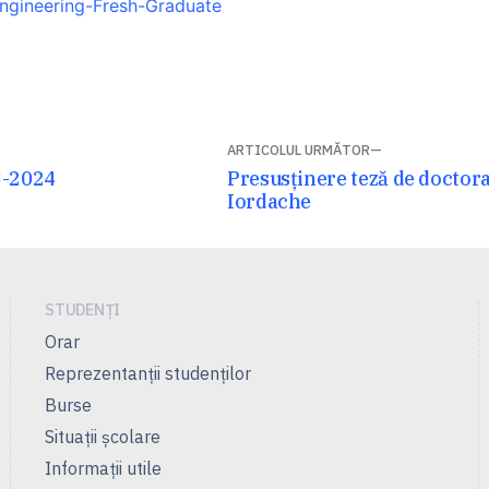
ngineering-Fresh-Graduate
ARTICOLUL URMĂTOR
Articolul
3-2024
Presusținere teză de doctor
următor:
Iordache
STUDENȚI
Orar
Reprezentanţii studenţilor
Burse
Situații școlare
Informații utile