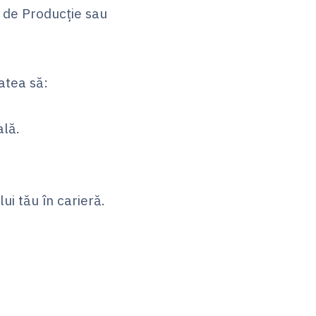
r de Producție sau
atea să:
ală.
ui tău în carieră.