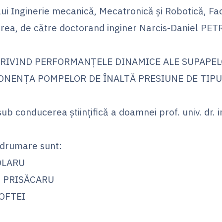
i Inginerie mecanică, Mecatronică şi Robotică, Fa
rea, de către doctorand inginer Narcis-Daniel PETR
I PRIVIND PERFORMANȚELE DINAMICE ALE SUPAPE
ONENȚA POMPELOR DE ÎNALTĂ PRESIUNE DE TIPU
sub conducerea științifică a doamnei prof. univ. dr.
ndrumare sunt:
 OLARU
he PRISĂCARU
ROFTEI