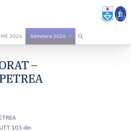
CME 2026
Admitere 2026
ORAT –
l PETREA
PETREA
 UTT 103 din