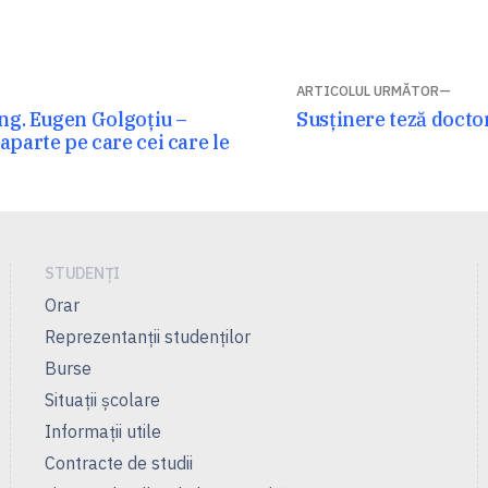
ARTICOLUL URMĂTOR
Articolul
Ing. Eugen Golgoţiu –
Susținere teză docto
parte pe care cei care le
următor:
STUDENȚI
Orar
Reprezentanţii studenţilor
Burse
Situații școlare
Informații utile
Contracte de studii