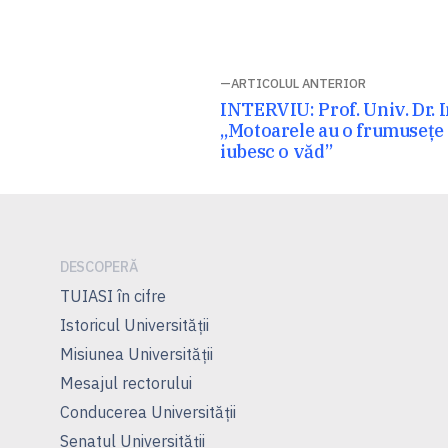
Navigare
ARTICOLUL ANTERIOR
Articolul
INTERVIU: Prof. Univ. Dr. 
în
anterior:
„Motoarele au o frumusețe a
iubesc o văd”
articole
DESCOPERĂ
TUIASI în cifre
Istoricul Universităţii
Misiunea Universităţii
Mesajul rectorului
Conducerea Universităţii
Senatul Universității