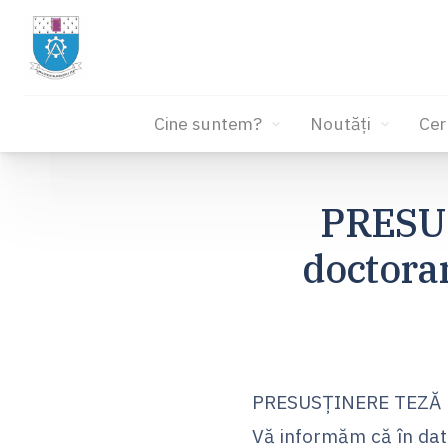
Cine suntem?
Noutăți
Cer
Sari
la
PRESU
conținut
doctora
PRESUSȚINERE TEZĂ D
Vă informăm că în dat