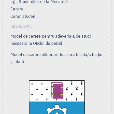
Liga Studenţilor de la Mecanică
Cazare
Cereri studenți
ABSOLVENȚI
Model de cerere pentru adeverința de studii
necesară la Oficiul de pensii
Model de cerere eliberare foaie matricolă/situație
școlară