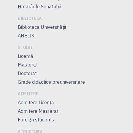
Hotărârile Senatului
BIBLIOTECA
Biblioteca Universității
ANELIS
STUDII
Licență
Masterat
Doctorat
Grade didactice preuniversitare
ADMITERE
Admitere Licenţă
Admitere Masterat
Foreign students
STRUCTURA