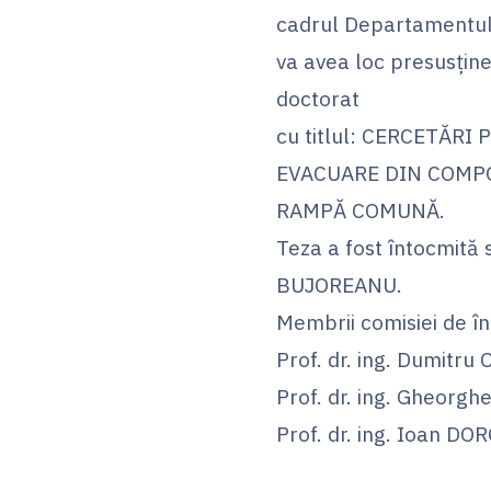
cadrul Departamentulu
va avea loc presusține
doctorat
cu titlul: CERCETĂR
EVACUARE DIN COMP
RAMPĂ COMUNĂ.
Teza a fost întocmită 
BUJOREANU.
Membrii comisiei de î
Prof. dr. ing. Dumitru
Prof. dr. ing. Gheorg
Prof. dr. ing. Ioan DO