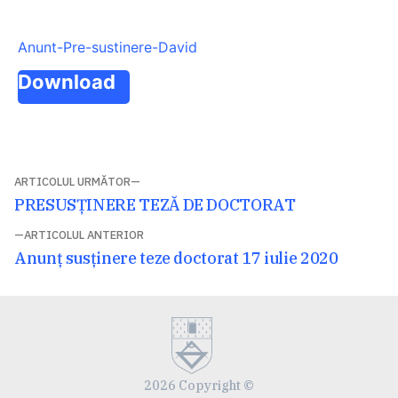
Anunt-Pre-sustinere-David
Download
Navigare
ARTICOLUL URMĂTOR
Articolul
PRESUSȚINERE TEZĂ DE DOCTORAT
în
următor:
ARTICOLUL ANTERIOR
articole
Articolul
Anunț susținere teze doctorat 17 iulie 2020
anterior:
2026 Copyright ©