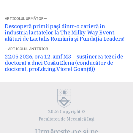
Navigare
ARTICOLUL URMĂTOR
Articolul
Descoperă primii pași dintr-o carieră în
în
următor:
industria lactatelor la The Milky Way Event,
articole
alături de Lactalis România și Fundația Leaders!
ARTICOLUL ANTERIOR
Articolul
22.05.2026, ora 12, amf.M3 – susținerea tezei de
anterior:
doctorat a dnei Cosău Elena (conducător de
doctorat, prof.dr.ing.Viorel Goanță))
2026 Copyright ©
Facultatea de Mecanică Iaşi
Urmărește-ne și pe