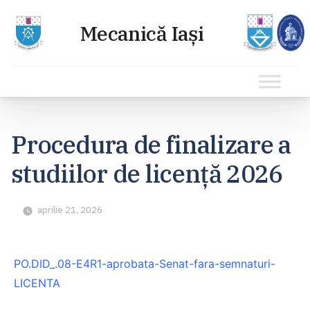
Sari
la
Procedura de finalizare a
conținut
studiilor de licență 2026
aprilie 21, 2026
PO.DID_.08-E4R1-aprobata-Senat-fara-semnaturi-
LICENTA