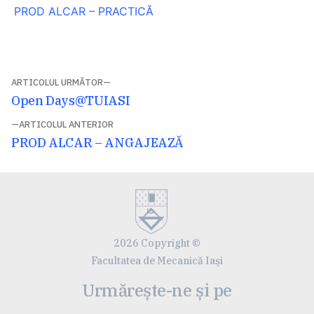
PROD ALCAR – PRACTICĂ
Navigare
ARTICOLUL URMĂTOR
Articolul
Open Days@TUIASI
în
următor:
ARTICOLUL ANTERIOR
articole
Articolul
PROD ALCAR – ANGAJEAZĂ
anterior:
2026 Copyright ©
Facultatea de Mecanică Iaşi
Urmărește-ne și pe