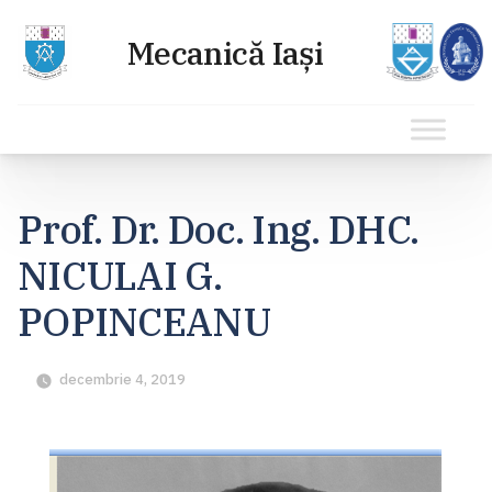
Sari
la
Prof. Dr. Doc. Ing. DHC.
conținut
NICULAI G.
POPINCEANU
decembrie 4, 2019