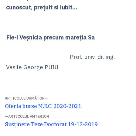
cunoscut, preţuit si iubit…
Fie-i Veşnicia precum mareţia Sa
Prof. univ. dr. ing.
Vasile George PUIU
Navigare
ARTICOLUL URMĂTOR
Articolul
Oferta burse M.E.C. 2020-2021
în
următor:
ARTICOLUL ANTERIOR
articole
Articolul
Susținere Teze Doctorat 19-12-2019
anterior: