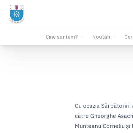
Cine suntem?
Noutăți
Cer
Sari
la
conținut
Cu ocazia Sărbătoririi
către Gheorghe Asachi,
Munteanu Corneliu și P