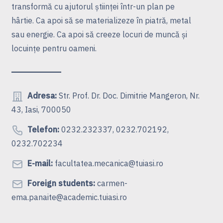
transformă cu ajutorul ştiinţei într-un plan pe
hârtie. Ca apoi să se materializeze în piatră, metal
sau energie. Ca apoi să creeze locuri de muncă şi
locuinţe pentru oameni.
Adresa:
Str. Prof. Dr. Doc. Dimitrie Mangeron, Nr.
43, Iasi, 700050
Telefon:
0232.232337, 0232.702192,
0232.702234
E-mail:
facultatea.mecanica@tuiasi.ro
Foreign students:
carmen-
ema.panaite@academic.tuiasi.ro