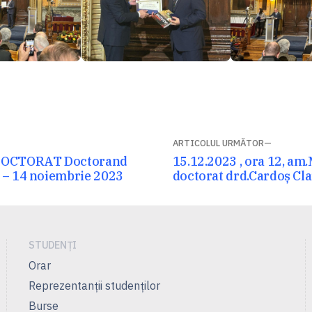
ARTICOLUL URMĂTOR
Articolul
DOCTORAT Doctorand
15.12.2023 , ora 12, am.
 – 14 noiembrie 2023
următor:
doctorat drd.Cardoș Cl
STUDENȚI
Orar
Reprezentanţii studenţilor
Burse