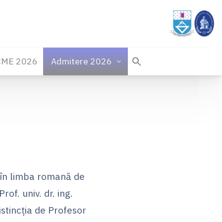
CME 2026
Admitere 2026
e în limba romană de
of. univ. dr. ing.
istincția de Profesor