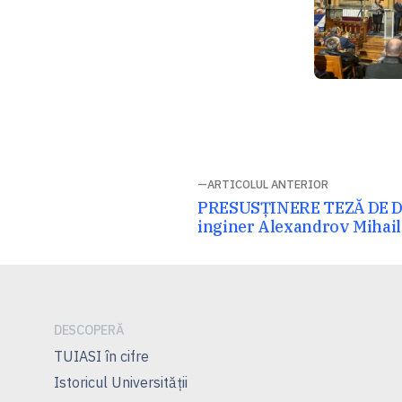
Navigare
ARTICOLUL ANTERIOR
Articolul
PRESUSȚINERE TEZĂ DE 
în
anterior:
inginer Alexandrov Mihail
articole
DESCOPERĂ
TUIASI în cifre
Istoricul Universităţii