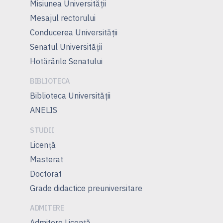
Misiunea Universităţii
Mesajul rectorului
Conducerea Universităţii
Senatul Universității
Hotărârile Senatului
BIBLIOTECA
Biblioteca Universității
ANELIS
STUDII
Licență
Masterat
Doctorat
Grade didactice preuniversitare
ADMITERE
Admitere Licenţă