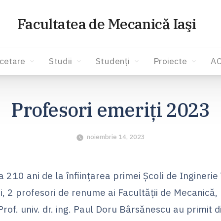
Facultatea de Mecanică Iaşi
cetare
Studii
Studenți
Proiecte
A
Profesori emeriți 2023
noiembrie 14, 2023
 a 210 ani de la înființarea primei Școli de Ingineri
 2 profesori de renume ai Facultății de Mecanică, Pr
rof. univ. dr. ing. Paul Doru Bârsănescu au primit d