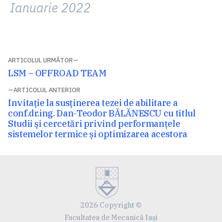
Ianuarie 2022
Navigare
ARTICOLUL URMĂTOR
Articolul
LSM – OFFROAD TEAM
în
următor:
ARTICOLUL ANTERIOR
articole
Articolul
Invitație la susţinerea tezei de abilitare a
anterior:
conf.dr.ing. Dan-Teodor BĂLĂNESCU cu titlul
Studii şi cercetări privind performanțele
sistemelor termice și optimizarea acestora
2026 Copyright ©
Facultatea de Mecanică Iaşi