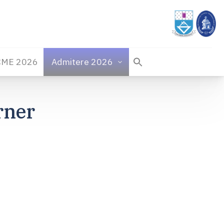
CME 2026
Admitere 2026
rner