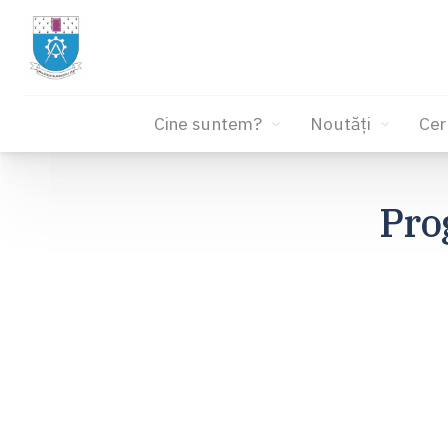
Cine suntem?
Noutăți
Cer
Sari
la
Pro
conținut