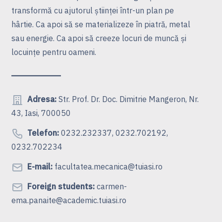
transformă cu ajutorul ştiinţei într-un plan pe
hârtie. Ca apoi să se materializeze în piatră, metal
sau energie. Ca apoi să creeze locuri de muncă şi
locuinţe pentru oameni.
Adresa:
Str. Prof. Dr. Doc. Dimitrie Mangeron, Nr.
43, Iasi, 700050
Telefon:
0232.232337, 0232.702192,
0232.702234
E-mail:
facultatea.mecanica@tuiasi.ro
Foreign students:
carmen-
ema.panaite@academic.tuiasi.ro