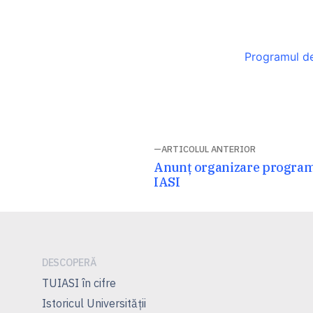
Programul d
Navigare
ARTICOLUL ANTERIOR
Articolul
Anunț organizare program
în
anterior:
IASI
articole
DESCOPERĂ
TUIASI în cifre
Istoricul Universităţii