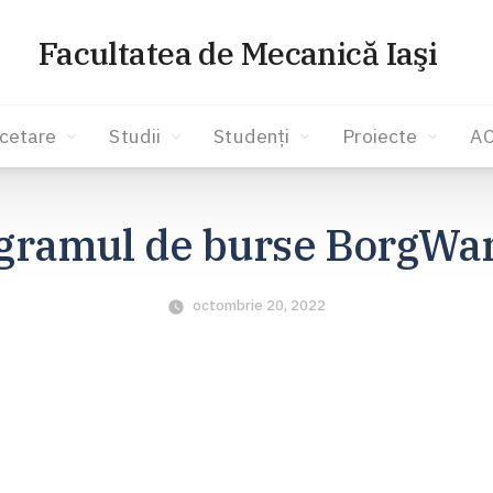
Facultatea de Mecanică Iaşi
cetare
Studii
Studenți
Proiecte
A
gramul de burse BorgWa
octombrie 20, 2022