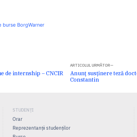
e burse BorgWarner
ARTICOLUL URMĂTOR
Articolul
e de internship – CNCIR
Anunț susținere teză doct
următor:
Constantin
STUDENȚI
Orar
Reprezentanţii studenţilor
Burse