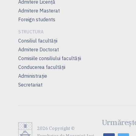
Admitere Licenţă
Admitere Masterat
Foreign students
STRUCTURA
Consiliul facultăţii
Admitere Doctorat
Comisiile consiliului facultăţii
Conducerea facultăţii
Administrație
Secretariat
Urmărește
2026 Copyright ©
Facultatea de Mecanică Iaşi