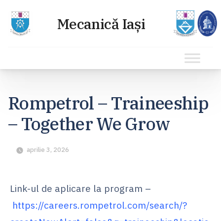
Sari
la
Rompetrol – Traineeship
conținut
– Together We Grow
aprilie 3, 2026
Link-ul de aplicare la program –
https://careers.rompetrol.com/search/?