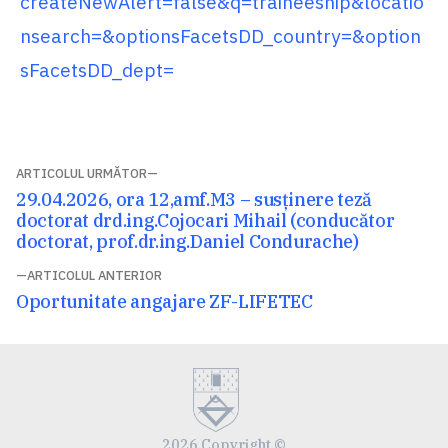
createNewAlert=false&q=traineeship&locatio
nsearch=&optionsFacetsDD_country=&option
sFacetsDD_dept=
Navigare
ARTICOLUL URMĂTOR
Articolul
29.04.2026, ora 12,amf.M3 – susținere teză
în
următor:
doctorat drd.ing.Cojocari Mihail (conducător
articole
doctorat, prof.dr.ing.Daniel Condurache)
ARTICOLUL ANTERIOR
Articolul
Oportunitate angajare ZF-LIFETEC
anterior:
2026 Copyright ©