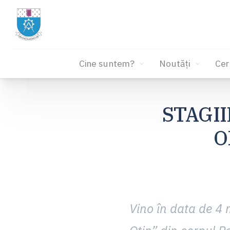
Cine suntem?
Noutăți
Cer
Sari
la
STAGII
conținut
O
Vino în data de 4 