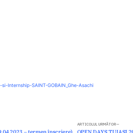
a-si-Internship-SAINT-GOBAIN_Ghe-Asachi
ARTICOLUL URMĂTOR
Articolul
9.04.2023 – termen înscriere)
OPEN DAYS TUIASI 2