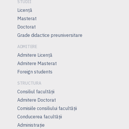
STUDII
Licență
Masterat
Doctorat
Grade didactice preuniversitare
ADMITERE
Admitere Licenţă
Admitere Masterat
Foreign students
STRUCTURA
Consiliul facultăţii
Admitere Doctorat
Comisiile consiliului facultăţii
Conducerea facultăţii
Administrație