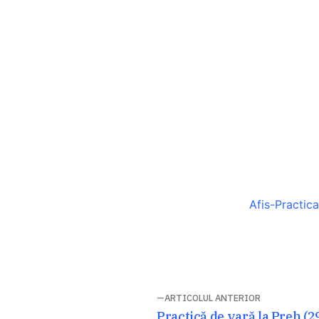
Afis-Practic
Navigare
ARTICOLUL ANTERIOR
Articolul
Practică de vară la Preh (2