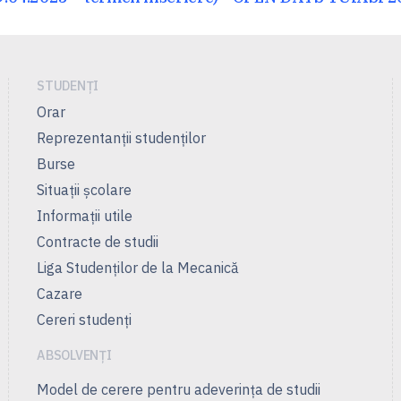
următor:
STUDENȚI
Orar
Reprezentanţii studenţilor
Burse
Situații școlare
Informații utile
Contracte de studii
Liga Studenţilor de la Mecanică
Cazare
Cereri studenți
ABSOLVENȚI
Model de cerere pentru adeverința de studii