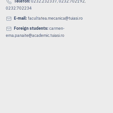
Telefon:
0232.232337, 0232.702192,
0232.702234
E-mail:
facultatea.mecanica@tuiasi.ro
Foreign students:
carmen-
ema.panaite@academic.tuiasi.ro