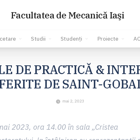
Facultatea de Mecanică Iaşi
cetare
Studii
Studenți
Proiecte
A
LE DE PRACTICĂ & INT
FERITE DE SAINT-GOBA
mai 2, 2023
mai 2023, ora 14.00 în sala „Cristea