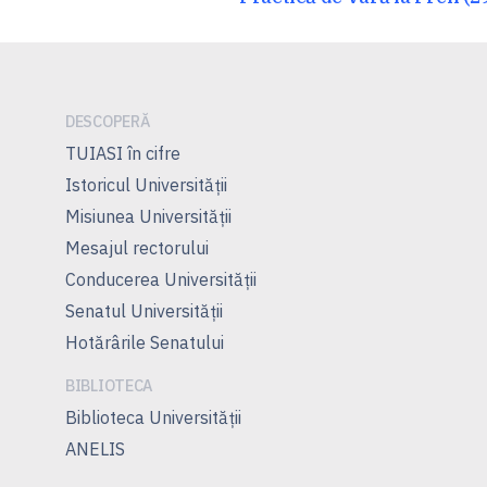
în
anterior:
articole
DESCOPERĂ
TUIASI în cifre
Istoricul Universităţii
Misiunea Universităţii
Mesajul rectorului
Conducerea Universităţii
Senatul Universității
Hotărârile Senatului
BIBLIOTECA
Biblioteca Universității
ANELIS