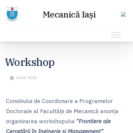
Sari
la
Workshop
conținut
mai 8, 2026
Consiliului de Coordonare a Programelor
Doctorale al Facultății de Mecanică anunța
organizarea workshopului
”Frontiere ale
Cercetării în Inginerie și Management”,