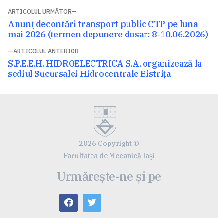
Navigare
ARTICOLUL URMĂTOR
Articolul
Anunț decontări transport public CTP pe luna
în
următor:
mai 2026 (termen depunere dosar: 8-10.06.2026)
articole
ARTICOLUL ANTERIOR
Articolul
S.P.E.E.H. HIDROELECTRICA S.A. organizează la
anterior:
sediul Sucursalei Hidrocentrale Bistriţa
2026 Copyright ©
Facultatea de Mecanică Iaşi
Urmărește-ne și pe