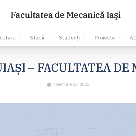
Facultatea de Mecanică Iaşi
cetare
Studii
Studenți
Proiecte
A
UIAȘI – FACULTATEA DE
noiembrie 10, 2021