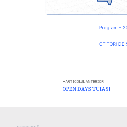
Program – 2
CTITORI DE
Navigare
ARTICOLUL ANTERIOR
Articolul
OPEN DAYS TUIASI
în
anterior:
articole