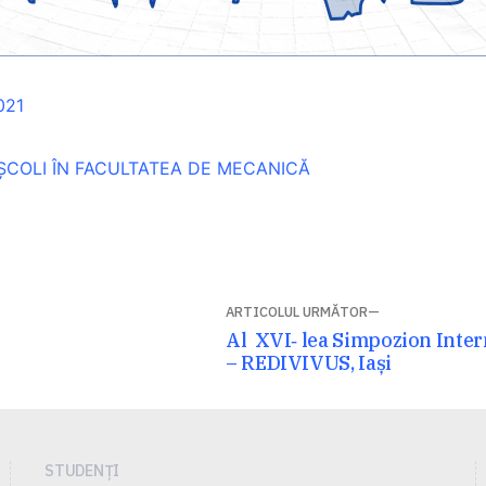
021
 ȘCOLI ÎN FACULTATEA DE MECANICĂ
ARTICOLUL URMĂTOR
Articolul
Al XVI‐ lea Simpozion Inte
următor:
– REDIVIVUS, Iași
STUDENȚI