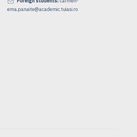
Foreign students:
carmen-
ema.panaite@academic.tuiasi.ro