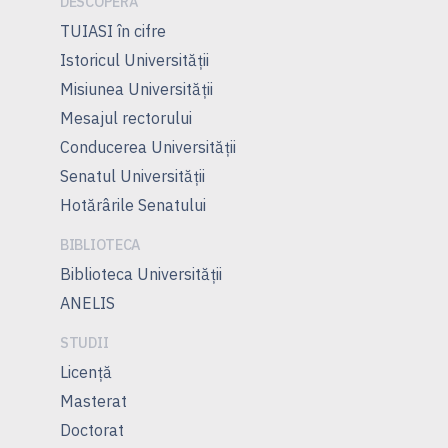
DESCOPERĂ
TUIASI în cifre
Istoricul Universităţii
Misiunea Universităţii
Mesajul rectorului
Conducerea Universităţii
Senatul Universității
Hotărârile Senatului
BIBLIOTECA
Biblioteca Universității
ANELIS
STUDII
Licență
Masterat
Doctorat