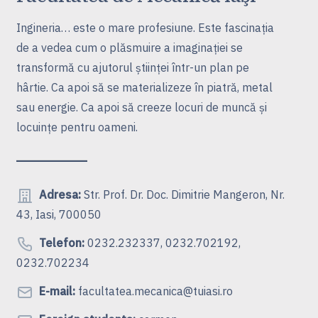
Ingineria… este o mare profesiune. Este fascinaţia
de a vedea cum o plăsmuire a imaginaţiei se
transformă cu ajutorul ştiinţei într-un plan pe
hârtie. Ca apoi să se materializeze în piatră, metal
sau energie. Ca apoi să creeze locuri de muncă şi
locuinţe pentru oameni.
Adresa:
Str. Prof. Dr. Doc. Dimitrie Mangeron, Nr.
43, Iasi, 700050
Telefon:
0232.232337, 0232.702192,
0232.702234
E-mail:
facultatea.mecanica@tuiasi.ro