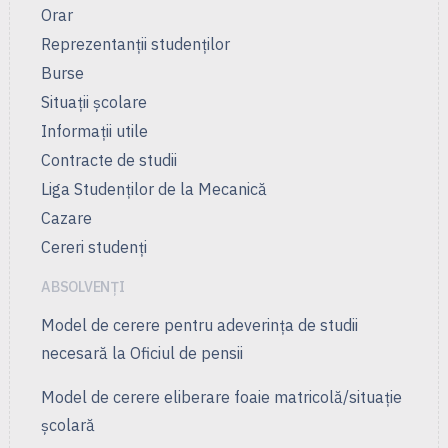
Orar
Reprezentanţii studenţilor
Burse
Situații școlare
Informații utile
Contracte de studii
Liga Studenţilor de la Mecanică
Cazare
Cereri studenți
ABSOLVENȚI
Model de cerere pentru adeverința de studii
necesară la Oficiul de pensii
Model de cerere eliberare foaie matricolă/situație
școlară