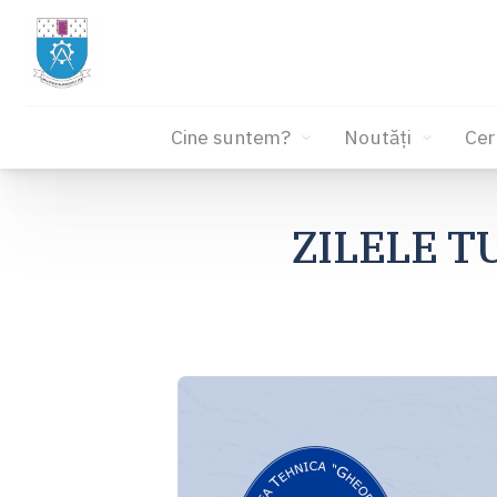
Cine suntem?
Noutăți
Cer
Sari
la
ZILELE T
conținut