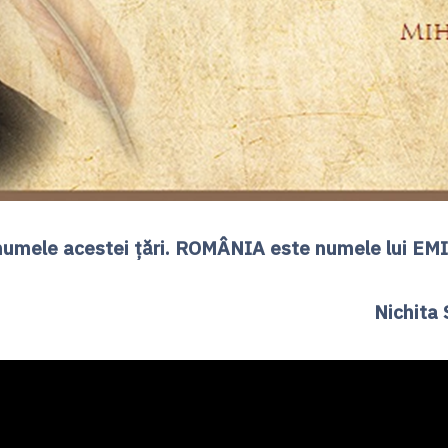
ele acestei țări. ROMÂNIA este numele lui EM
chita S