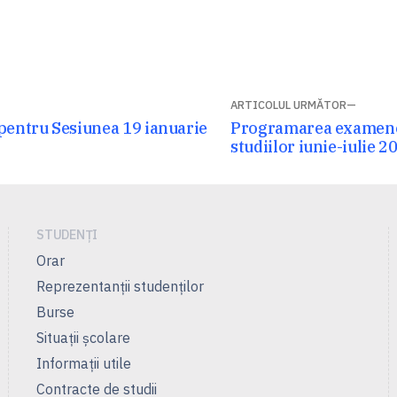
ARTICOLUL URMĂTOR
Articolul
entru Sesiunea 19 ianuarie
Programarea examenel
următor:
studiilor iunie-iulie 2
STUDENȚI
Orar
Reprezentanţii studenţilor
Burse
Situații școlare
Informații utile
Contracte de studii