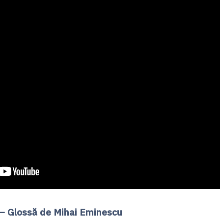
 Gloss
ă
de Mihai Eminescu