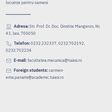
locuinţe pentru oameni.
Adresa:
Str. Prof. Dr. Doc. Dimitrie Mangeron, Nr.
43, Iasi, 700050
Telefon:
0232.232337, 0232.702192,
0232.702234
E-mail:
facultatea.mecanica@tuiasi.ro
Foreign students:
carmen-
ema.panaite@academic.tuiasi.ro