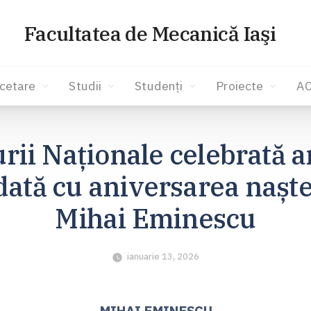
Facultatea de Mecanică Iaşi
cetare
Studii
Studenți
Proiecte
A
urii Naționale celebrată a
dată cu aniversarea naște
Mihai Eminescu
ianuarie 13, 2026
MIHAI EMINESCU