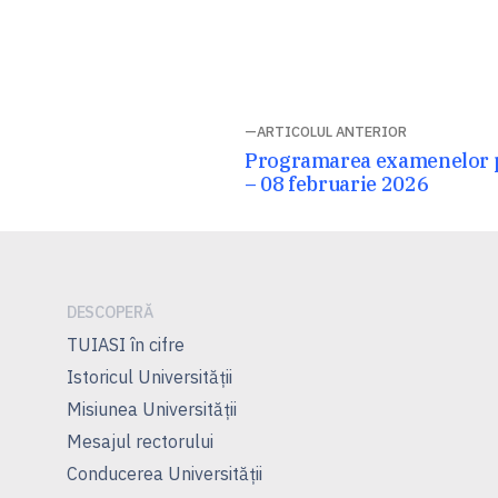
Navigare
ARTICOLUL ANTERIOR
Articolul
Programarea examenelor p
în
anterior:
– 08 februarie 2026
articole
DESCOPERĂ
TUIASI în cifre
Istoricul Universităţii
Misiunea Universităţii
Mesajul rectorului
Conducerea Universităţii