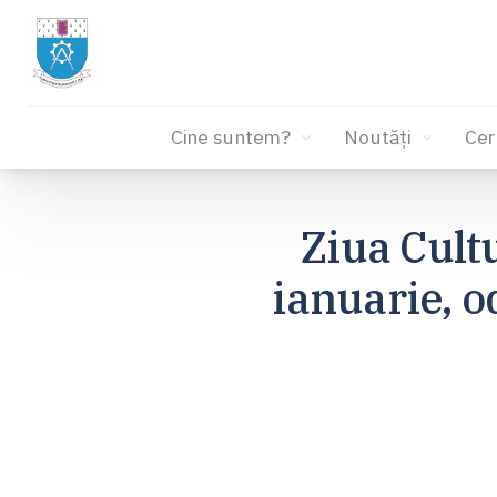
Cine suntem?
Noutăți
Cer
Sari
la
Ziua Cult
conținut
ianuarie, o