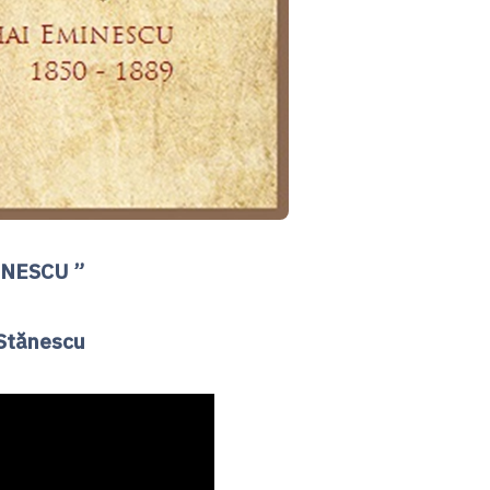
INESCU ”
t
ă
nescu