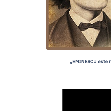
„EMINESCU este num
Ni