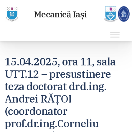
Sari
la
15.04.2025, ora 11, sala
conținut
UTT.12 – presustinere
teza doctorat drd.ing.
Andrei RĂȚOI
(coordonator
prof.dr.ing.Corneliu