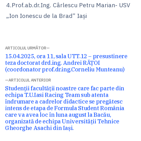
4.Prof.ab.dr.Ing. Cârlescu Petru Marian- USV
„Ion Ionescu de la Brad” Iaşi
Navigare
ARTICOLUL URMĂTOR
Articolul
15.04.2025, ora 11, sala UTT.12 – presustinere
în
următor:
teza doctorat drd.ing. Andrei RĂȚOI
articole
(coordonator prof.dr.ing.Corneliu Munteanu)
ARTICOLUL ANTERIOR
Articolul
Studenții facultății noastre care fac parte din
anterior:
echipa T.U.Iasi Racing Team sub atenta
îndrumare a cadrelor didactice se pregătesc
intens de etapa de Formula Student România
care va avea loc în luna august la Bacău,
organizată de echipa Universității Tehnice
Gheorghe Asachi din Iași.