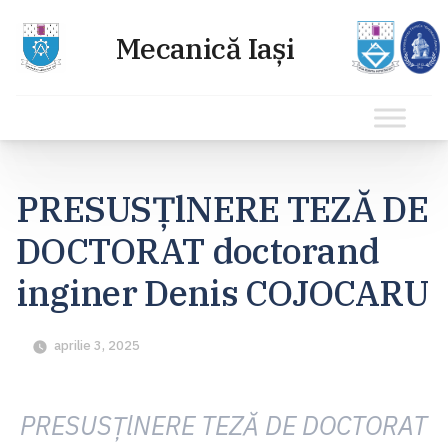
Sari
la
PRESUSŢlNERE TEZĂ DE
conținut
DOCTORAT doctorand
inginer Denis COJOCARU
aprilie 3, 2025
PRESUSŢlNERE TEZĂ DE DOCTORAT