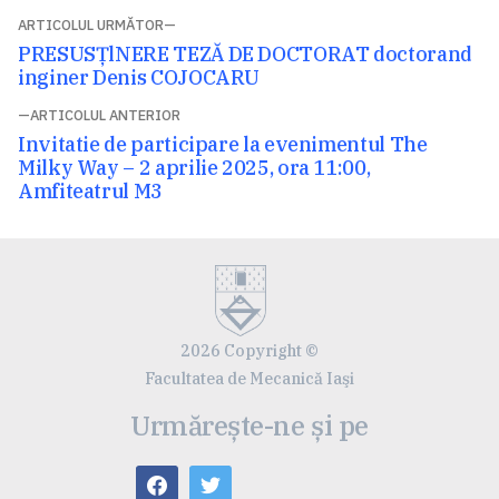
Navigare
ARTICOLUL URMĂTOR
Articolul
PRESUSŢlNERE TEZĂ DE DOCTORAT doctorand
în
următor:
inginer Denis COJOCARU
articole
ARTICOLUL ANTERIOR
Articolul
Invitatie de participare la evenimentul The
anterior:
Milky Way – 2 aprilie 2025, ora 11:00,
Amfiteatrul M3
2026 Copyright ©
Facultatea de Mecanică Iaşi
Urmărește-ne și pe