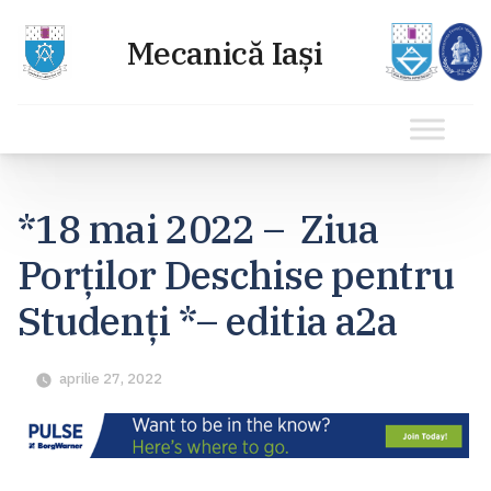
Sari
la
*18 mai 2022 – Ziua
conținut
Porților Deschise pentru
Studenți *– editia a2a
aprilie 27, 2022