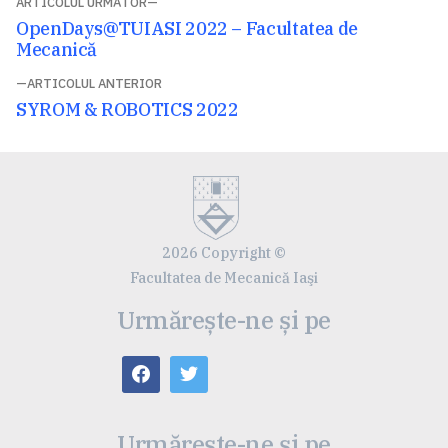
Navigare
ARTICOLUL URMĂTOR
Articolul
OpenDays@TUIASI 2022 – Facultatea de
în
următor:
Mecanică
articole
ARTICOLUL ANTERIOR
Articolul
SYROM & ROBOTICS 2022
anterior:
2026 Copyright ©
Facultatea de Mecanică Iaşi
Urmărește-ne și pe
Urmărește-ne și pe