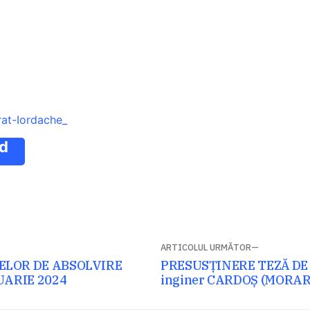
at-Iordache_
d
ARTICOLUL URMĂTOR
Articolul
LOR DE ABSOLVIRE
PRESUSȚINERE TEZĂ DE
ARIE 2024
următor:
inginer CARDOȘ (MORAR)