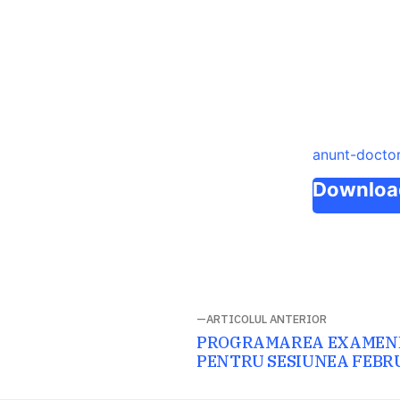
anunt-doctor
Downloa
Navigare
ARTICOLUL ANTERIOR
Articolul
PROGRAMAREA EXAMENE
în
anterior:
PENTRU SESIUNEA FEBRU