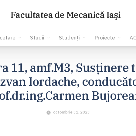
Facultatea de Mecanică Iaşi
cetare
Studii
Studenți
Proiecte
A
ra 11, amf.M3, Susținere t
ăzvan Iordache, conducăto
of.dr.ing.Carmen Bujore
octombrie 31, 2023