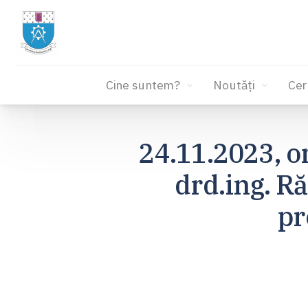
Cine suntem?
Noutăți
Cer
Sari
la
24.11.2023, o
conținut
drd.ing. R
pr