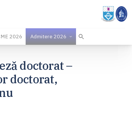
CME 2026
Admitere 2026
eză doctorat –
r doctorat,
anu