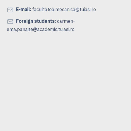
E-mail:
facultatea.mecanica@tuiasi.ro
Foreign students:
carmen-
ema.panaite@academic.tuiasi.ro