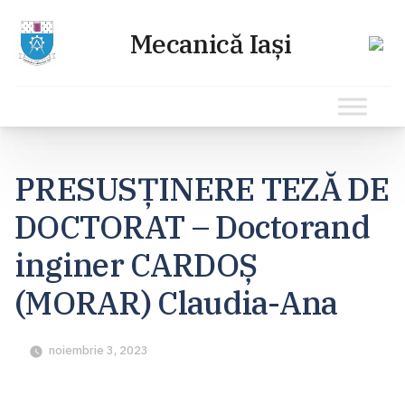
Sari
la
PRESUSȚINERE TEZĂ DE
conținut
DOCTORAT – Doctorand
inginer CARDOȘ
(MORAR) Claudia-Ana
noiembrie 3, 2023