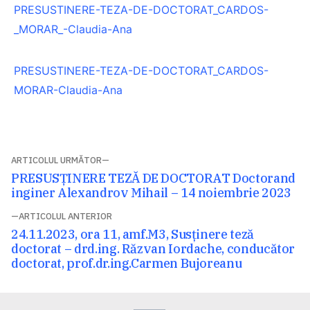
PRESUSTINERE-TEZA-DE-DOCTORAT_CARDOS-
_MORAR_-Claudia-Ana
PRESUSTINERE-TEZA-DE-DOCTORAT_CARDOS-
MORAR-Claudia-Ana
Navigare
ARTICOLUL URMĂTOR
Articolul
PRESUSȚINERE TEZĂ DE DOCTORAT Doctorand
în
următor:
inginer Alexandrov Mihail – 14 noiembrie 2023
articole
ARTICOLUL ANTERIOR
Articolul
24.11.2023, ora 11, amf.M3, Susținere teză
anterior:
doctorat – drd.ing. Răzvan Iordache, conducător
doctorat, prof.dr.ing.Carmen Bujoreanu