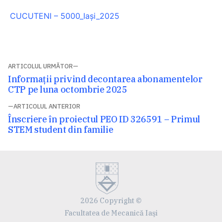
CUCUTENI – 5000_Iași_2025
Navigare
ARTICOLUL URMĂTOR
Articolul
Informații privind decontarea abonamentelor
în
următor:
CTP pe luna octombrie 2025
articole
ARTICOLUL ANTERIOR
Articolul
Înscriere în proiectul PEO ID 326591 – Primul
anterior:
STEM student din familie
2026 Copyright ©
Facultatea de Mecanică Iaşi