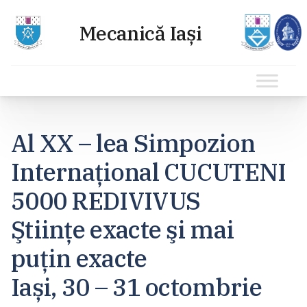
Sari
la
Al XX – lea Simpozion
conținut
Internaţional CUCUTENI
5000 REDIVIVUS
Ştiinţe exacte şi mai
puţin exacte
Iași, 30 – 31 octombrie