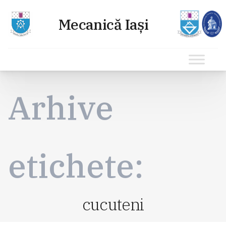
Sari
la
Arhive
conținut
etichete:
cucuteni