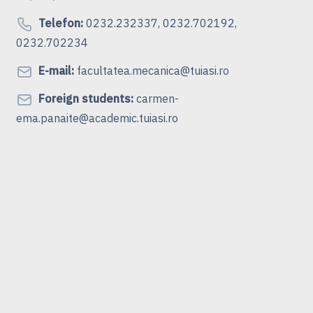
Telefon:
0232.232337, 0232.702192,
0232.702234
E-mail:
facultatea.mecanica@tuiasi.ro
Foreign students:
carmen-
ema.panaite@academic.tuiasi.ro