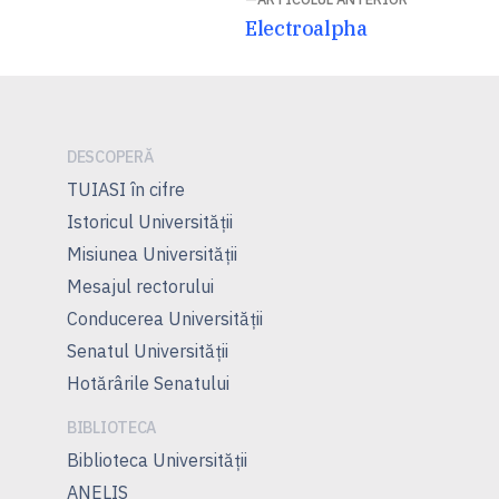
Navigare
Articolul
Electroalpha
în
anterior:
articole
DESCOPERĂ
TUIASI în cifre
Istoricul Universităţii
Misiunea Universităţii
Mesajul rectorului
Conducerea Universităţii
Senatul Universității
Hotărârile Senatului
BIBLIOTECA
Biblioteca Universității
ANELIS