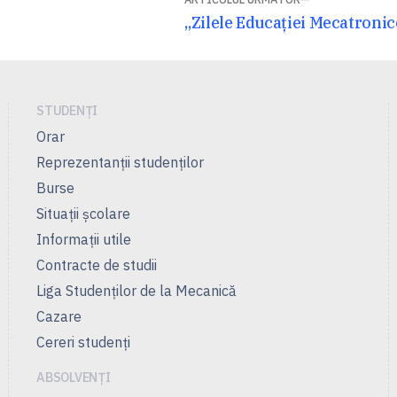
Articolul
„Zilele Educației Mecatroni
următor:
STUDENȚI
Orar
Reprezentanţii studenţilor
Burse
Situații școlare
Informații utile
Contracte de studii
Liga Studenţilor de la Mecanică
Cazare
Cereri studenți
ABSOLVENȚI