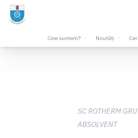
Cine suntem?
Noutăți
Cer
Sari
la
conținut
SC ROTHERM GRUP
ABSOLVENT