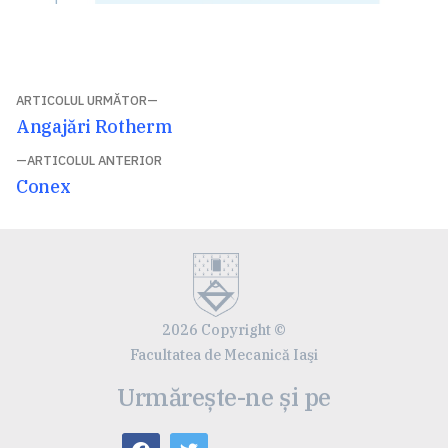
Navigare
ARTICOLUL URMĂTOR
Articolul
Angajări Rotherm
în
următor:
ARTICOLUL ANTERIOR
articole
Articolul
Conex
anterior:
2026 Copyright ©
Facultatea de Mecanică Iaşi
Urmărește-ne și pe