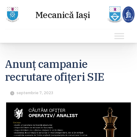
Sari
la
Anunț campanie
conținut
recrutare ofițeri SIE
septembrie 7, 2023