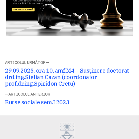
Navigare
ARTICOLUL URMĂTOR
Articolul
29.09.2023, ora 10, amf.M4 – Susținere doctorat
în
următor:
drd.ing.Stelian Cazan (coordonator
articole
prof.dr.ing.Spiridon Cretu)
ARTICOLUL ANTERIOR
Articolul
Burse sociale sem.I 2023
anterior: