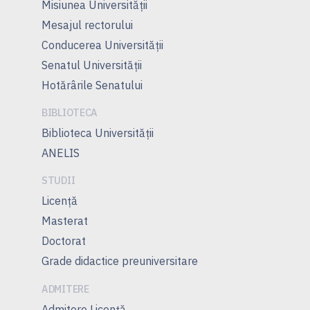
Misiunea Universităţii
Mesajul rectorului
Conducerea Universităţii
Senatul Universității
Hotărârile Senatului
BIBLIOTECA
Biblioteca Universității
ANELIS
STUDII
Licență
Masterat
Doctorat
Grade didactice preuniversitare
ADMITERE
Admitere Licenţă