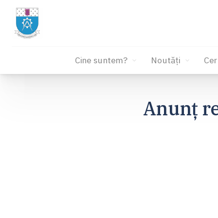
Cine suntem?
Noutăți
Cer
Sari
la
Anunț re
conținut