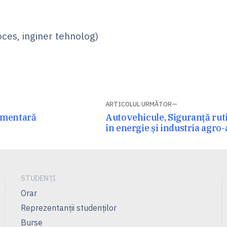
oces, inginer tehnolog)
ARTICOLUL URMĂTOR
Articolul
imentară
Autovehicule, Siguranță ruti
următor:
în energie și industria agro
STUDENȚI
Orar
Reprezentanţii studenţilor
Burse