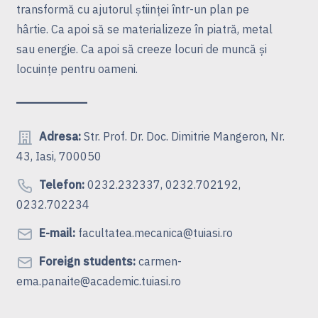
transformă cu ajutorul ştiinţei într-un plan pe
hârtie. Ca apoi să se materializeze în piatră, metal
sau energie. Ca apoi să creeze locuri de muncă şi
locuinţe pentru oameni.
Adresa:
Str. Prof. Dr. Doc. Dimitrie Mangeron, Nr.
43, Iasi, 700050
Telefon:
0232.232337, 0232.702192,
0232.702234
E-mail:
facultatea.mecanica@tuiasi.ro
Foreign students:
carmen-
ema.panaite@academic.tuiasi.ro