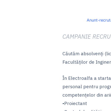
Anunt-recrut
CAMPANIE RECRU
Căutăm absolvenți (lic
Facultăților de Ingine
În Electroalfa a star
personal pentru progr
competențelor din ari
•Proiectant