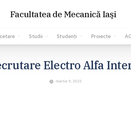
Facultatea de Mecanică Iaşi
cetare
Studii
Studenți
Proiecte
A
crutare Electro Alfa Inte
martie 9, 2023