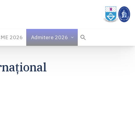
CME 2026
Admitere 2026
rnațional