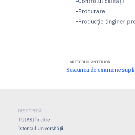
•Controlul calității
•Procurare
•Producție (inginer pr
Navigare
ARTICOLUL ANTERIOR
Articolul
Sesiunea de examene supl
în
anterior:
articole
DESCOPERĂ
TUIASI în cifre
Istoricul Universităţii