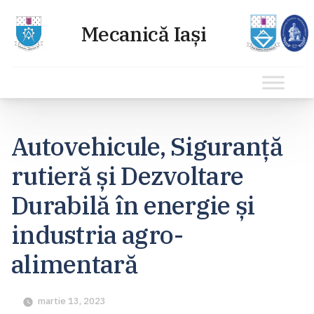
Sari
la
Autovehicule, Siguranță
conținut
rutieră și Dezvoltare
Durabilă în energie și
industria agro-
alimentară
martie 13, 2023