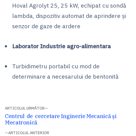
Hoval Agrolyt 25, 25 kW, echipat cu sondă
lambda, dispozitiv automat de aprindere și
senzor de gaze de ardere
Laborator Industrie agro-alimentara
Turbidimetru portabil cu mod de
determinare a necesarului de bentonită
Navigare
ARTICOLUL URMĂTOR
Articolul
Centrul de cercetare Inginerie Mecanică şi
în
următor:
Mecatronică
articole
ARTICOLUL ANTERIOR